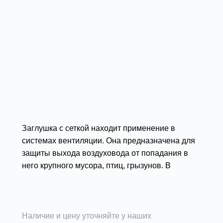
Заглушка с сеткой находит применение в
системах вентиляции. Она предназначена для
защиты выхода воздуховода от попадания в
него крупного мусора, птиц, грызунов. В
основном такие изделия используются в
Подробности
качестве бюджетных наружных решеток.
Наличие и цену уточняйте у наших