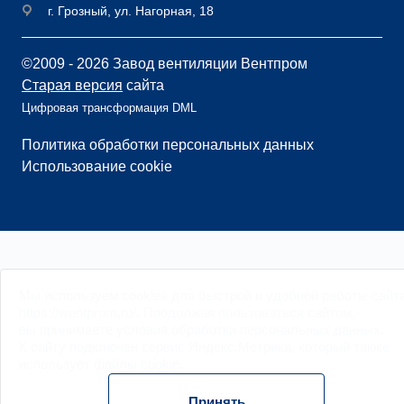
г. Грозный, ул. Нагорная, 18
©2009 - 2026 Завод вентиляции Вентпром
Старая версия
сайта
Цифровая трансформация DML
Политика обработки персональных данных
Использование cookie
Мы
используем cookies
для быстрой и удобной работы сайт
https://wentprom.ru/. Продолжая пользоваться сайтом,
вы принимаете условия обработки
персональных данных
.
К сайту подключен сервис Яндекс.Метрика, который также
использует файлы
cookie
.
Принять