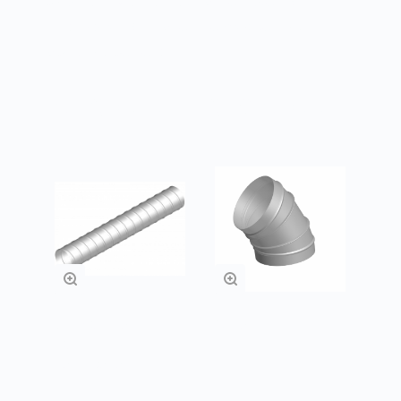
грызунов. В основном такие изделия
используются в качестве бюджетных
наружных решеток.
Товары из категории
Спирально-
Отводы
навивные
воздуховоды