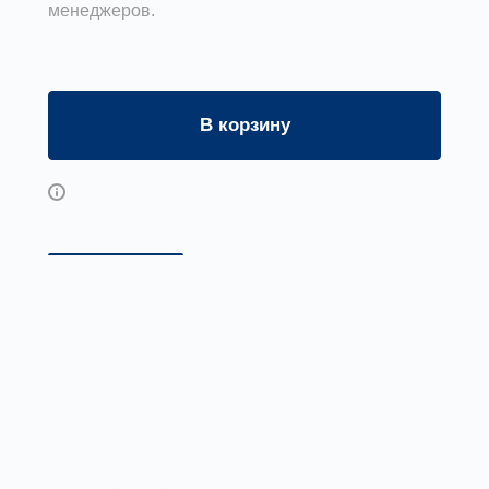
менеджеров.
В корзину
Возможны дополнительные опции
Описание
Доставка и оплата
Заглушка с сеткой находит применение в
системах вентиляции. Она предназначена
для защиты выхода воздуховода от
попадания в него крупного мусора, птиц,