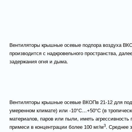
Вентиляторы подпора воздуха ВКОПв 21-12 осе
Вентиляторы крышные осевые подпора воздуха ВКО
воздуха и создания повышенного давления на эваку
выходах и пр.
Вентиляторы крышные осевые подпора воздуха ВКОП
производится с надкровельного пространства, дале
задержания огня и дыма.
Рабочая среда – уличный воздух с максимальным с
Вентиляторы для подпора воздуха ВКОПв 21-12 
Вентиляторы крышные осевые ВКОПв 21-12 для подпор
умеренном климате) или -10°С…+50°С (в тропическ
материалов, паров или пыли, иметь агрессивность
3
примеси в концентрации более 100 мг/м
. Среднее 