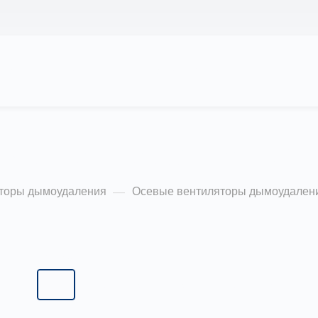
 НАС
ПРОЕКТЫ
КАЛЬКУЛЯТОР
ЦЕНЫ
ые подпора воздуха
КОНТАКТЫ
торы дымоудаления
Осевые вентиляторы дымоудален
—
Типоразмер:
4,0
4,0
4,5
5,0
5,6
6,3
7,1