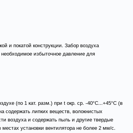
тем вентиляции и применяются для подачи свежего
ых лифтов, на лестничных пролетах, аварийных
ой и покатой конструкции. Забор воздуха
ая необходимое избыточное давление для
 (по 1 кат. разм.) при t окр. ср. -40°С...+45°С (в
на содержать липких веществ, волокнистых
ти воздуха и содержать пыль и другие твердые
 местах установки вентилятора не более 2 мм/с.