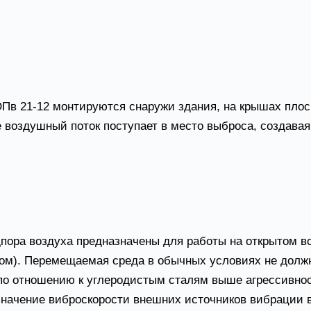
вые
Пв 21-12 используются в составе противопожарных сис
ационных путях: в коридорах, шахтах людских и грузов
в 21-12 монтируются снаружи здания, на крышах плоск
е воздушный поток поступает в место выброса, создав
одержанием взвешенной пыли 100 мг/м.куб.
условия эксплуатации
а воздуха предназначены для работы на открытом воздухе
ом). Перемещаемая среда в обычных условиях не долж
 по отношению к углеродистым сталям выше агрессивнос
значение виброскорости внешних источников вибрации в