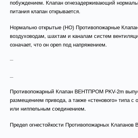
побуждением. Клапан огнезадерживающий нормально
питания клапан открывается.
Нормально открытые (НО) Противопожарные Клапан
воздуховодам, шахтам и каналам систем вентиляци
означает, что он open под напряжением.
нормально открытый (НО) (закрываемый при пож
проникания в помещения продуктов горения (дыма) 
нормально закрытый (НЗ) (открываемый при пожа
Противопожарный Клапан ВЕНТПРОМ PKV-2m выпуск
размещением привода, а также «стенового» типа 
или ниппельным соединением.
Предел огнестойкости Противопожарных Клапанов