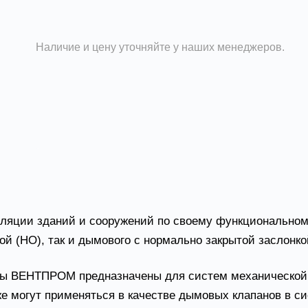
дымового с нормально закрытой заслонкой (НЗ)
согласно требованиям СП.
Наличие и цену уточняйте у наших менеджеров.
плата
ции зданий и сооружений по своему функциональному 
й (НО), так и дымового с нормально закрытой заслонко
ны ВЕНТПРОМ предназначены для систем механической 
же могут применяться в качестве дымовых клапанов в 