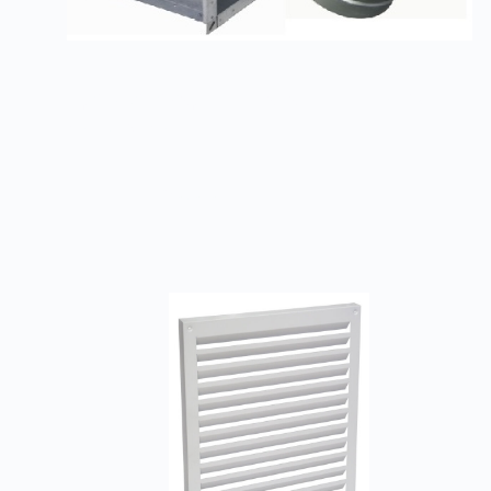
Противопожарные Клапаны PKV-1m(60
мин)/(90 мин)
Заказать