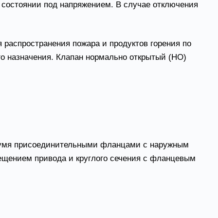
 состоянии под напряжением. В случае отключения
аспространения пожара и продуктов горения по
о назначения. Клапан нормально открытый (НО)
бщеобменной вентиляции в целях предотвращения
ления дыма и газа после пожара из помещений);
вумя присоединительными фланцами с наружным
ещением привода и круглого сечения с фланцевым