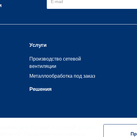
и
Услуги
Производство сетевой
вентиляции
Металлообработка под заказ
Решения
cookies
для быстрой и удобной работы
entprom.ru/. Продолжая пользоваться
Пр