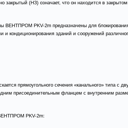
 закрытый (НЗ) означает, что он находится в закрытом
ы ВЕНТПРОМ PKV-2m предназначены для блокирования р
и и кондиционирования зданий и сооружений различног
аре огнезадерживающий клапан ставится на системы о
во время пожара);
ре клапан ставится на противодымные системы для уда
ается прямоугольного сечения «канального» типа с д
с одним присоединительным фланцем с внутренним разм
 ВЕНТПРОМ PKV-2m: