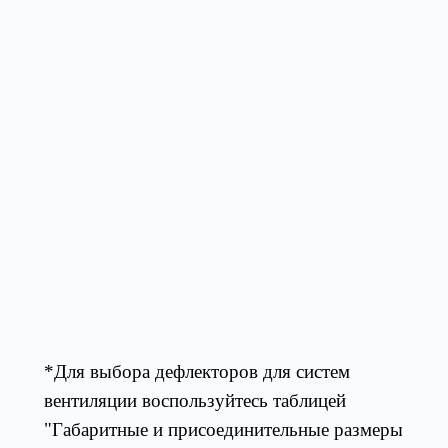
дымоудаления, применяется для усиления
тяги в канале за счёт
эффекта Вентури
:
чем
больше скорость движения потока воздуха
при уменьшении поперечного сечения
канала, тем меньше статическое давление в
этом сечении. Дефлекторы увеличивают
тягу в канале и повышают эффективность
систем вентиляции. Дефлекторы для
вентиляции соответствуют
нормализованному ряду воздуховодов и
узлов прохода через перекрытия по серии
типовых конструкций .
*Для выбора дефлекторов для систем
вентиляции воспользуйтесь таблицей
"Габаритные и присоединительные размеры