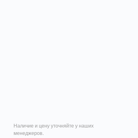
Вентиляционные дефлекторы применяются на
вытяжных шахтах в системах естественной
вентиляции и дымоудаления для усиления тяги.
Подробности
Наличие и цену уточняйте у наших
менеджеров.