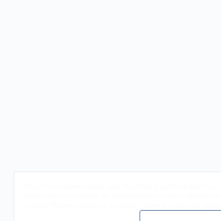
Мы
используем cookies
для быстрой и удобной работы са
пользоваться сайтом, вы принимаете условия обработк
сервис Яндекс.Метрика, который также использует фай