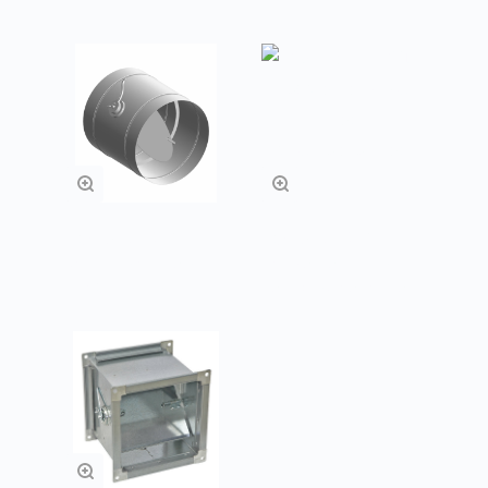
Заслонки АЗД
Заслонки АЗД
круглые ручное
прямоугольные
управление
под электропривод