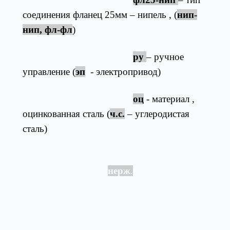
соединения фланец 25мм – нипель , (
нип-
нип, фл-фл
)
ру
– ручное
управление (
эп
- электропривод)
оц
- материал ,
оцинкованная сталь (
ч.с.
– углеродистая
сталь)
(
нерж
.
- нержавеющая
сталь)
Товары из категории