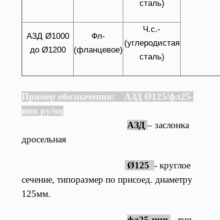
сталь)
Ч.с.-
АЗД Ø1000
Фл-
(углеродистая
до Ø1200
(фланцевое)
сталь)
Пример обозначения: АЗД Ø125/фл25-
нип ру/оц
АЗД
– заслонка
дросельная
Ø125
- круглое
сечение, типоразмер по присоед. диаметру
125мм.
фл25-нип
– тип