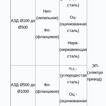
сталь)
Нип-
Оц-
(нипельное)
АЗД Ø100 до
(оцинкованная
Ø500
Фл-
сталь)
(фланцевое)
Нерж-
РУ-(ручн
(нержавеющая
управлен
сталь)
ЭП-
Ч.с.-
(электро
(углеродистая
привод)
сталь)
АЗД Ø500 до
Фл-
Ø1000
(фланцевое)
Оц -
(оцинкованная