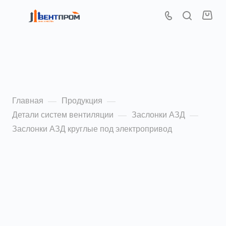
Заслонки АЗД круглые
под электропривод
Главная
Продукция
—
—
Детали систем вентиляции
Заслонки АЗД
—
—
Заслонки АЗД круглые под электропривод