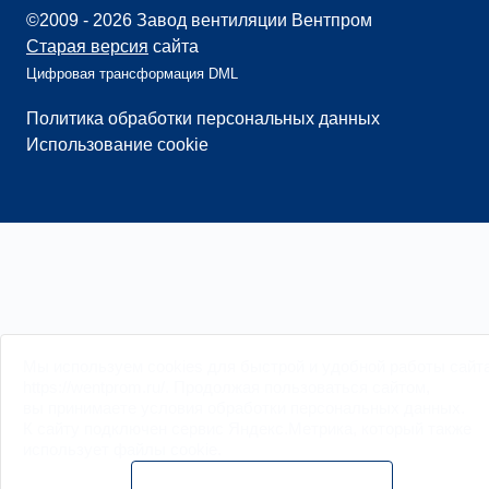
©2009 - 2026 Завод вентиляции Вентпром
Старая версия
сайта
Цифровая трансформация DML
Политика обработки персональных данных
Использование cookie
Мы
используем cookies
для быстрой и удобной работы сайт
https://wentprom.ru/. Продолжая пользоваться сайтом,
вы принимаете условия обработки
персональных данных
.
К сайту подключен сервис Яндекс.Метрика, который также
использует файлы
cookie
.