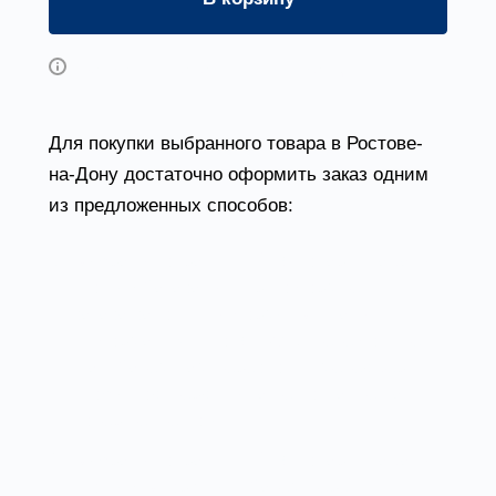
Возможны дополнительные опции
Для покупки выбранного товара в Ростове-
на-Дону достаточно оформить заказ одним
из предложенных способов:
Выбрать понравившийся товар и нажать
кнопку «Заказать». При оформлении
заказа заполнить форму. Вписать
информацию в поля: ФИО, телефон и e-
mail. Затем вам перезвонит менеджер,
чтобы подтвердить ваше согласие на
совершение покупки.
Выбрать понравившийся товар и нажать
кнопку «В корзину». Затем перейти в