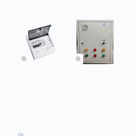
Щиты управления
Щиты управления
ЩУВ
ЩУ (с
электрическим
нагревателем)
Заказать
Заказать