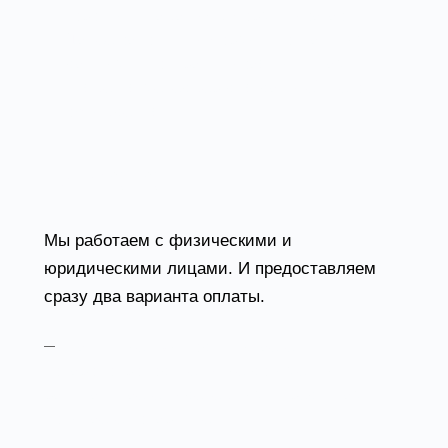
корзину и нажать «Оформить заказ».
Далее заполнить форму с контактными
данными и отправить заявку. С вами
свяжется менеджер для дальнейшего
обсуждения.
Оплата
Мы работаем с физическими и
юридическими лицами. И предоставляем
сразу два варианта оплаты.
Наличные. Вы подписываете
товаросопроводительные документы,
расплачиваетесь денежными средствами,
получаете товар и чек.