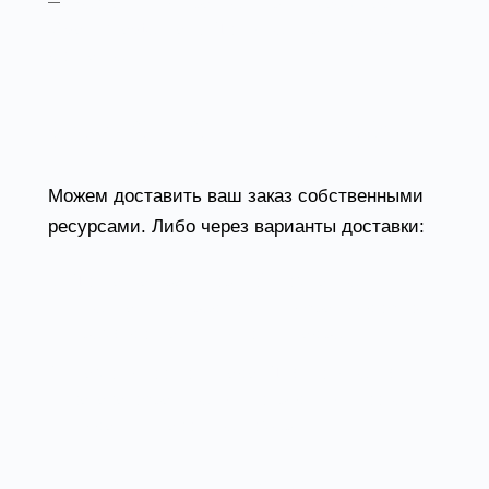
Безналичный расчет. Принимаем карты
Visa и MasterCard. Доступен при курьерской
доставке.
Доставка в Грозном
Можем доставить ваш заказ собственными
ресурсами. Либо через варианты доставки:
Доставка транспортной компанией.
Специалист предложит выбрать удобное
время доставки и уточнит адрес.
Самовывоз со склада. Для получения
заказа обратитесь к сотруднику в зоне
выдачи и назовите номер.
Товары из категории